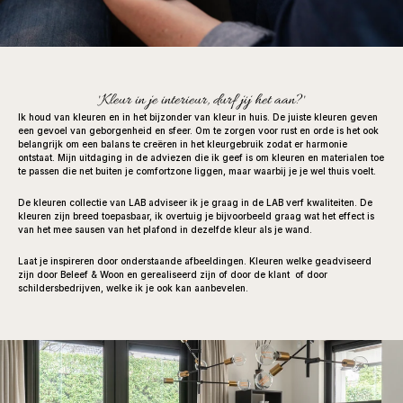
'Kleur in je interieur, durf jij het aan?'
Ik houd van kleuren en in het bijzonder van kleur in huis. De juiste kleuren geven 
een gevoel van geborgenheid en sfeer. Om te zorgen voor rust en orde is het ook 
belangrijk om een balans te creëren in het kleurgebruik zodat er harmonie 
ontstaat. Mijn uitdaging in de adviezen die ik geef is om kleuren en materialen toe 
te passen die net buiten je comfortzone liggen, maar waarbij je je wel thuis voelt. 
De kleuren collectie van LAB adviseer ik je graag in de LAB verf kwaliteiten. De 
kleuren zijn breed toepasbaar, ik overtuig je bijvoorbeeld graag wat het effect is 
van het mee sausen van het plafond in dezelfde kleur als je wand. 
Laat je inspireren door onderstaande afbeeldingen. Kleuren welke geadviseerd 
zijn door Beleef & Woon en gerealiseerd zijn of door de klant  of door 
schildersbedrijven, welke ik je ook kan aanbevelen.