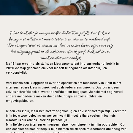
Wat leuk dat je me gevonden hebt! Dagelijks houd ik me 
bezig met alles wat met interieur en wonen te maken heeft. 
De vragen 'wie' er wonen en 'hoe' mensen leven zijn voor mij 
het uitgangspunt in de adviezen die ik geef. Elk advies is 
uniek en dus persoonlijk.
Na 15 jaar ervaring als stylist en kleurenconsulent in dienstverband, heb ik in 
2020 de stap genomen om voor mezelf te beginnen als interieur,- en 
verkoopstylist.
Veel kennis heb ik opgedaan over de opbouw en het toepassen van kleur in het 
interieur. Iedere kleur is uniek, net zoals ieder mens uniek is. Daarom is geen 
advies hetzelfde ook al wordt dezelfde kleur toegepast. Je hebt met nog zoveel 
andere invloeden te maken die de kleur bepalen zoals lichtval en 
omgevingskleuren.
Ik hou van kleur, maar ben niet trendgevoelig en adviseer niet mijn stijl. Ik leef me 
in in jouw woonbeleving en wensen, want jij moet je thuis voelen in jou huis. 
Daarom is elk advies uniek en persoonlijk.
Mijn liefde voor interieur en mensen helpen, combineer ik in mijn opdrachten. Op 
een coachende manier help ik mijn klanten de stappen te doorlopen die nodig zijn 