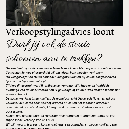
Verkoopstylingadvies loont
Durf jij ook de stoute 
schoenen aan te trekken?
"In een heel bijzondere en veranderende markt mochten wij ons droomhuis kopen.
Consequentie was uiteraard dat wij ons eigen huis moesten verkopen.
Na wat getwijfel de stoute schoenen aangetrokken en bij Jolien aangeschoven 
tijdens een ‘spontane inloop’.
Tijdens dit gesprek werd ik enthousiast van haar stijl, ideeen en inmiddels 
overtuigd van de meerwaarde heb ik gevraagd of ze mee wou denken tijdens het 
verkoop traject.
De samenwerking tussen Jolien, de makelaar  (Het Geldersch Huys) en wij als 
verkoper heb ik als zeer positief ervaren en ik kan het iedereen aanraden.
Jolien denkt aan alle details, kleurgebruik en slimme plaatsing van de juiste 
accessoires.
Samen met de makelaar en fotograaf resulteerde dit in prachtige foto’s en een 
super snelle verkoop van ons huis.
Wij zijn enorm tevreden, kunnen het iedereen aanraden en zouden Jolien zeker 
direct opnieuw vragen haar hulp!"