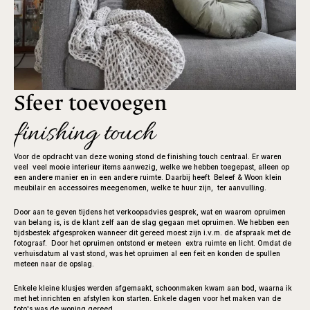
Sfeer toevoegen
finishing touch
Voor de opdracht van deze woning stond de finishing touch centraal. Er waren 
veel  veel mooie interieur items aanwezig, welke we hebben toegepast, alleen op 
een andere manier en in een andere ruimte. Daarbij heeft  Beleef & Woon klein 
meubilair en accessoires meegenomen, welke te huur zijn,  ter aanvulling.
Door aan te geven tijdens het verkoopadvies gesprek, wat en waarom opruimen 
van belang is, is de klant zelf aan de slag gegaan met opruimen. We hebben een 
tijdsbestek afgesproken wanneer dit gereed moest zijn i.v.m. de afspraak met de 
fotograaf.  Door het opruimen ontstond er meteen  extra ruimte en licht. Omdat de 
verhuisdatum al vast stond, was het opruimen al een feit en konden de spullen 
meteen naar de opslag. 
Enkele kleine klusjes werden afgemaakt, schoonmaken kwam aan bod, waarna ik  
met het inrichten en afstylen kon starten. Enkele dagen voor het maken van de 
foto's was de woning gereed.